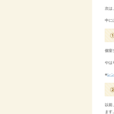
次は
中に
個室
やは
※
レ
以前
ます