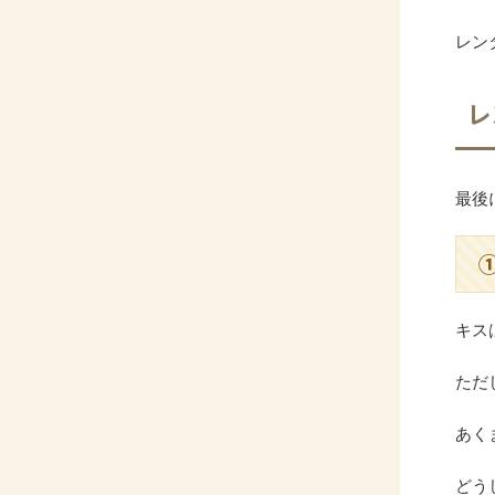
レン
レ
最後
キス
ただ
あく
どう