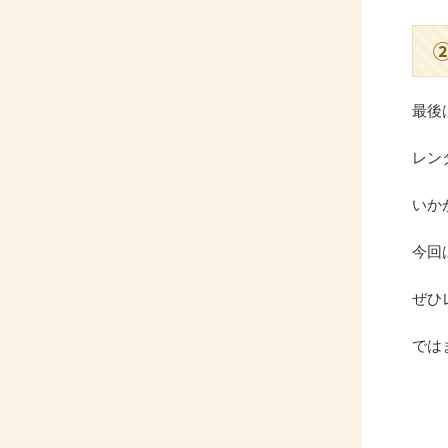
最後
レン
いか
今回
ぜひ
では