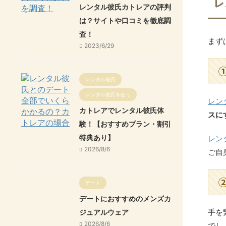
レ
レンタル彼氏カトレアの評判
は？サイトや口コミを徹底調
査！
まず
2023/6/29
レンタル彼氏
レンタル彼氏を使う
レン
カトレアでレンタル彼氏体
スに
験！【おすすめプラン・割引
特典あり】
レン
2026/8/6
ご自
デート
デートにおすすめのメンズカ
手を
ジュアルウェア
2026/8/6
でし